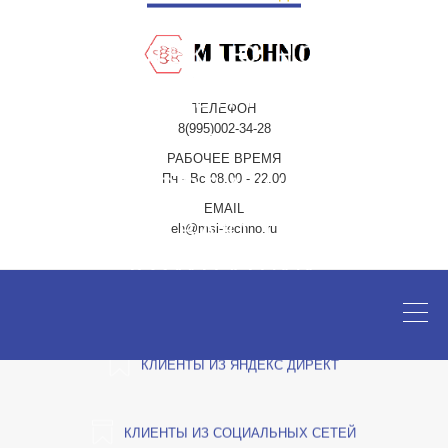
ПРИВЛЕКАЮ НОВЫХ
КЛИЕНТОВ,
ТЕЛЕФОН
8(995)002-34-28
АВТОМАТИЗИРУЮ
РАБОЧЕЕ ВРЕМЯ
Пн - Вс 08.00 - 22.00
ПРОДАЖИ,
EMAIL
УВЕЛИЧИВАЮ ПРИБЫЛЬ
eh@msi-techno.ru
КОМПАНИЙ
КЛИЕНТЫ ИЗ ЯНДЕКС ДИРЕКТ
КЛИЕНТЫ ИЗ СОЦИАЛЬНЫХ СЕТЕЙ