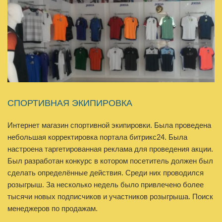
СПОРТИВНАЯ ЭКИПИРОВКА
Интернет магазин спортивной экипировки. Была проведена
небольшая корректировка портала битрикс24. Была
настроена таргетированная реклама для проведения акции.
Был разработан конкурс в котором посетитель должен был
сделать определённые действия. Среди них проводился
розыгрыш. За несколько недель было привлечено более
тысячи новых подписчиков и участников розыгрыша. Поиск
менеджеров по продажам.